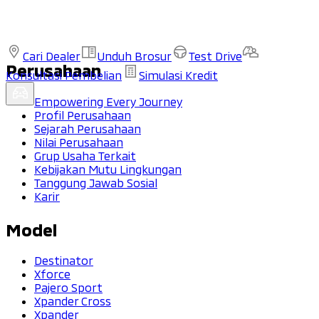
Cari Dealer
Unduh Brosur
Test Drive
Perusahaan
Konsultasi Pembelian
Simulasi Kredit
Empowering Every Journey
Profil Perusahaan
Sejarah Perusahaan
Nilai Perusahaan
Grup Usaha Terkait
Kebijakan Mutu Lingkungan
Tanggung Jawab Sosial
Karir
Model
Destinator
Xforce
Pajero Sport
Xpander Cross
Xpander