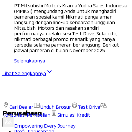
PT Mitsubishi Motors Krama Yudha Sales Indonesia
(MMKSI) mengundang Anda untuk menghadiri
pameran spesial kami! Nikmati pengalaman
langsung dengan line-up kendaraan unggulan
Mitsubishi Motors dan rasakan sendiri
performanya melalui sesi Test Drive. Selain itu,
nikmati berbagai promo menarik yang hanya
tersedia selama pameran berlangsung. Berikut
jadwal pameran di bulan November 2025
Selengkapnya
Lihat Selengkapnya
Cari Dealer
Unduh Brosur
Test Drive
Perusahaan
Konsultasi Pembelian
Simulasi Kredit
Empowering Every Journey
Profil Perusahaan